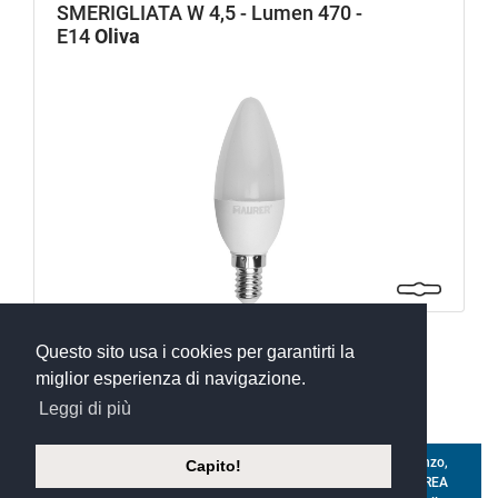
SMERIGLIATA W 4,5 - Lumen 470 -
E14
Oliva
Questo sito usa i cookies per garantirti la
1
2
3
miglior esperienza di navigazione.
Leggi di più
©
Xoftware 2023
- silvio andrighetti s.r.l. a socio unico - Via Isonzo,
Capito!
2 - 35028 - Piove di Sacco (PD) - ITALY - P.IVA 00221260284 - REA