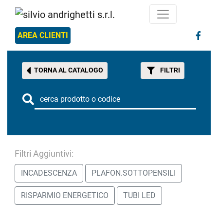
AREA CLIENTI
TORNA AL CATALOGO
FILTRI
Filtri Aggiuntivi:
INCADESCENZA
PLAFON.SOTTOPENSILI
RISPARMIO ENERGETICO
TUBI LED