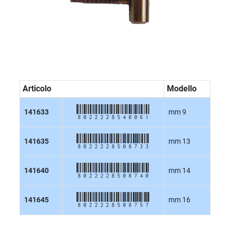
Articolo
Modello
8022228540061
141633
mm 9
8022228508733
141635
mm 13
8022228508740
141640
mm 14
8022228508757
141645
mm 16