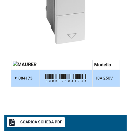
Modello
8000071841733
084173
10A 250V
SCARICA SCHEDA PDF