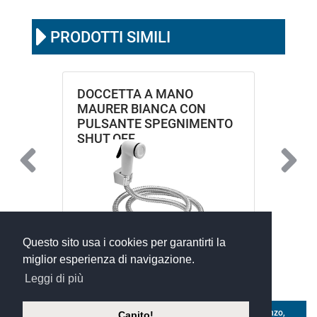
PRODOTTI SIMILI
DOCCETTA A MANO
MAURER BIANCA CON
PULSANTE SPEGNIMENTO
SHUT OFF
Questo sito usa i cookies per garantirti la
miglior esperienza di navigazione.
Leggi di più
©
Xoftware 2023
- silvio andrighetti s.r.l. a socio unico - Via Isonzo,
Capito!