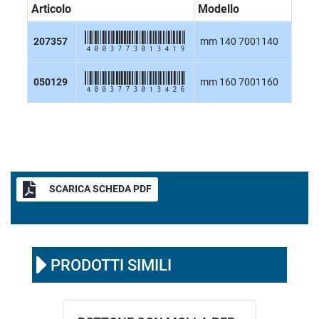
Articolo
Modello
4003773013419
207357
mm 140 7001140
4003773013426
050129
mm 160 7001160
SCARICA SCHEDA PDF
PRODOTTI SIMILI