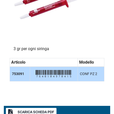
3 gr per ogni siringa
Articolo
Modello
7640104970415
753091
CONF PZ 2
SCARICA SCHEDA PDF