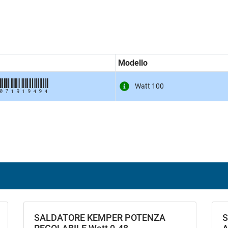
Modello
071919494
Watt 100
SALDATORE KEMPER POTENZA
S