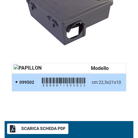
Modello
8000071995023
099502
cm 22,5x21x10
SCARICA SCHEDA PDF