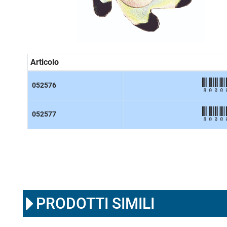
Articolo
8000
052576
8000
052577
PRODOTTI SIMILI