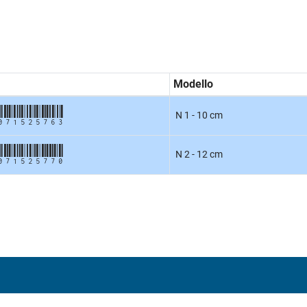
Modello
071525763
N 1 - 10 cm
071525770
N 2 - 12 cm