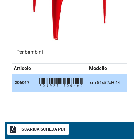
Per bambini
Articolo
Modello
8009271709409
206017
cm 56x52xH 44
SCARICA SCHEDA PDF