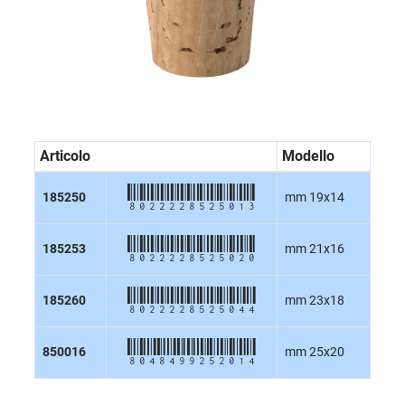
Articolo
Modello
8022228525013
185250
mm 19x14
8022228525020
185253
mm 21x16
8022228525044
185260
mm 23x18
8048499252014
850016
mm 25x20