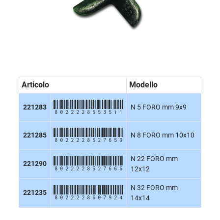
Articolo
Modello
8022228553511
221283
N 5 FORO mm 9x9
8022228527659
221285
N 8 FORO mm 10x10
N 22 FORO mm
8022228527666
221290
12x12
N 32 FORO mm
8022228607924
221235
14x14