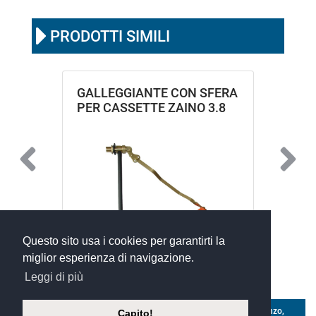
PRODOTTI SIMILI
GALLEGGIANTE CON SFERA
PER CASSETTE ZAINO 3.8
Questo sito usa i cookies per garantirti la
miglior esperienza di navigazione.
Leggi di più
©
Xoftware 2023
- silvio andrighetti s.r.l. a socio unico - Via Isonzo,
Capito!