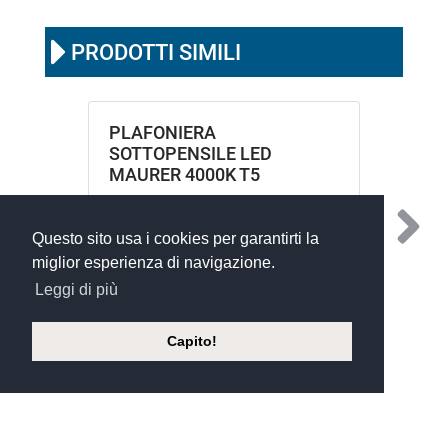
PRODOTTI SIMILI
PLAFONIERA
SOTTOPENSILE LED
MAURER 4000K T5
Questo sito usa i cookies per garantirti la
miglior esperienza di navigazione.
Leggi di più
Capito!
©
Xoftware 2023
- silvio andrighetti s.r.l. a socio unico - Via Isonzo,