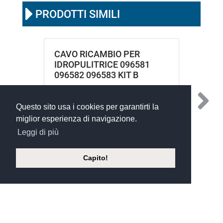
PRODOTTI SIMILI
CAVO RICAMBIO PER
IDROPULITRICE 096581
096582 096583 KIT B
Questo sito usa i cookies per garantirti la
miglior esperienza di navigazione.
Leggi di più
Capito!
©
Xoftware 2023
- silvio andrighetti s.r.l. a socio unico - Via Isonzo,
2 - 35028 - Piove di Sacco (PD) - ITALY - P.IVA 00221260284 - REA