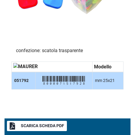
confezione: scatola trasparente
Modello
8000071517928
051792
mm 25x21
SCARICA SCHEDA PDF