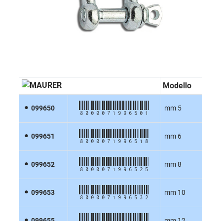
Modello
8000071996501
099650
mm 5
8000071996518
099651
mm 6
8000071996525
099652
mm 8
8000071996532
099653
mm 10
8000071996556
099655
mm 12