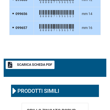
8000071996563
099656
mm 14
8000071996570
099657
mm 16
SCARICA SCHEDA PDF
PRODOTTI SIMILI