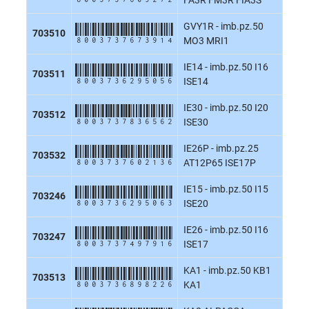
GVY1R - imb.pz.50
8003737673914
703510
MO3 MRI1
IE14 - imb.pz.50 I16
8003736295056
703511
ISE14
IE30 - imb.pz.50 I20
8003737836562
703512
ISE30
IE26P - imb.pz.25
8003737602136
703532
AT12P65 ISE17P
IE15 - imb.pz.50 I15
8003736295063
703246
ISE20
IE26 - imb.pz.50 I16
8003737497916
703247
ISE17
KA1 - imb.pz.50 KB1
8003736898226
703513
KA1