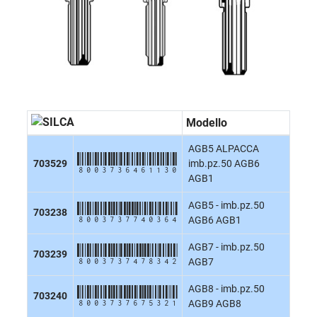
Modello
AGB5 ALPACCA
8003736461130
703529
imb.pz.50 AGB6
AGB1
AGB5 - imb.pz.50
8003737740364
703238
AGB6 AGB1
AGB7 - imb.pz.50
8003737478342
703239
AGB7
AGB8 - imb.pz.50
8003737675321
703240
AGB9 AGB8