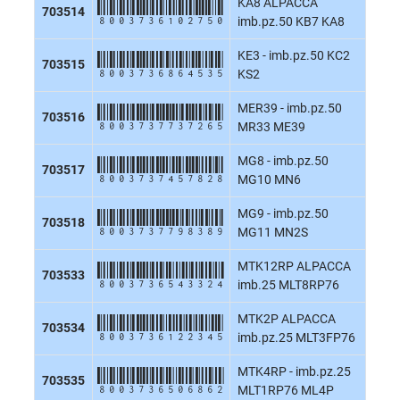
KA8 ALPACCA
8003736102750
703514
imb.pz.50 KB7 KA8
KE3 - imb.pz.50 KC2
8003736864535
703515
KS2
MER39 - imb.pz.50
8003737737265
703516
MR33 ME39
MG8 - imb.pz.50
8003737457828
703517
MG10 MN6
MG9 - imb.pz.50
8003737798389
703518
MG11 MN2S
MTK12RP ALPACCA
8003736543324
703533
imb.25 MLT8RP76
MTK2P ALPACCA
8003736122345
703534
imb.pz.25 MLT3FP76
MTK4RP - imb.pz.25
8003736506862
703535
MLT1RP76 ML4P