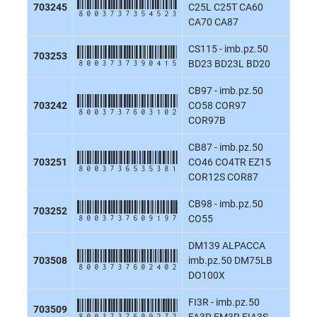
8003737354523
703245
C25L C25T CA60
CA70 CA87
CS115 - imb.pz.50
8003737390415
703253
BD23 BD23L BD20
CB97 - imb.pz.50
8003737603102
703242
CO58 COR97
COR97B
CB87 - imb.pz.50
8003736535381
703251
CO46 CO4TR EZ15
COR12S COR87
CB98 - imb.pz.50
8003737609197
703252
CO55
DM139 ALPACCA
8003737602402
703508
imb.pz.50 DM75LB
DO100X
FI3R - imb.pz.50
8003737609272
703509
FA3R FM3R FIA3S