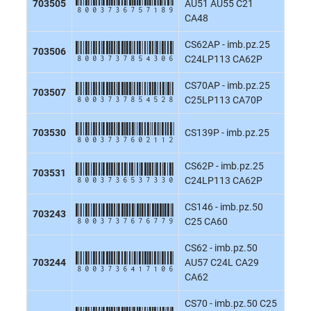
8003736757189
703505
AU51 AU55 C21
CA48
CS62AP - imb.pz.25
8003737854306
703506
C24LP113 CA62P
CS70AP - imb.pz.25
8003737854528
703507
C25LP113 CA70P
8003737602112
703530
CS139P - imb.pz.25
CS62P - imb.pz.25
8003736537330
703531
C24LP113 CA62P
CS146 - imb.pz.50
8003737676779
703243
C25 CA60
CS62 - imb.pz.50
8003736417106
703244
AU57 C24L CA29
CA62
CS70 - imb.pz.50 C25