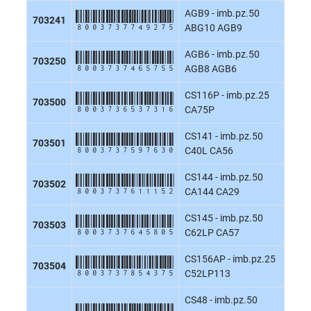
AGB9 - imb.pz.50
8003737749275
703241
ABG10 AGB9
AGB6 - imb.pz.50
8003737465755
703250
AGB8 AGB6
CS116P - imb.pz.25
8003736537316
703500
CA75P
CS141 - imb.pz.50
8003737597630
703501
C40L CA56
CS144 - imb.pz.50
8003737611152
703502
CA144 CA29
CS145 - imb.pz.50
8003737645805
703503
C62LP CA57
CS156AP - imb.pz.25
8003737854375
703504
C52LP113
CS48 - imb.pz.50