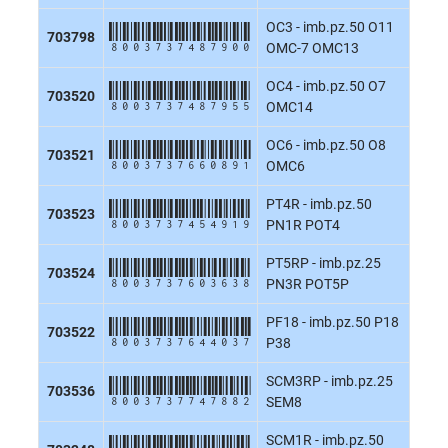
OC3 - imb.pz.50 O11
8003737487900
703798
OMC-7 OMC13
OC4 - imb.pz.50 O7
8003737487955
703520
OMC14
OC6 - imb.pz.50 O8
8003737660891
703521
OMC6
PT4R - imb.pz.50
8003737454919
703523
PN1R POT4
PT5RP - imb.pz.25
8003737603638
703524
PN3R POT5P
PF18 - imb.pz.50 P18
8003737644037
703522
P38
SCM3RP - imb.pz.25
8003737747882
703536
SEM8
SCM1R - imb.pz.50