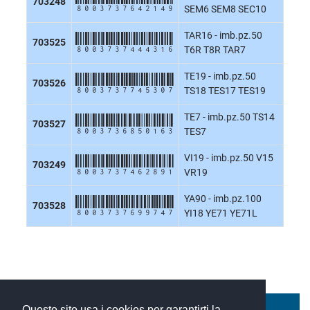
8003737642149
703248
SEM6 SEM8 SEC10
TAR16 - imb.pz.50
8003737444316
703525
T6R T8R TAR7
TE19 - imb.pz.50
8003737745307
703526
TS18 TES17 TES19
TE7 - imb.pz.50 TS14
8003736850163
703527
TES7
VI19 - imb.pz.50 V15
8003737462891
703249
VR19
YA90 - imb.pz.100
8003737699747
703528
YI18 YE71 YE71L
Questo sito usa i cookies per garantirti la