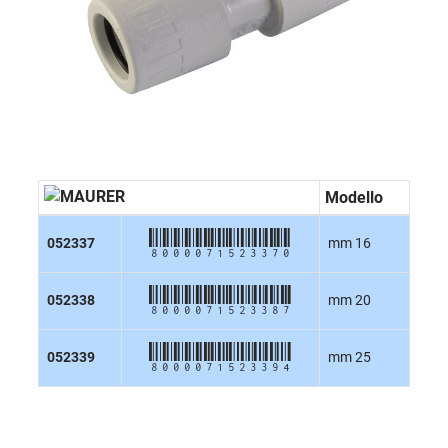
Modello
8000071523370
052337
mm 16
8000071523387
052338
mm 20
8000071523394
052339
mm 25