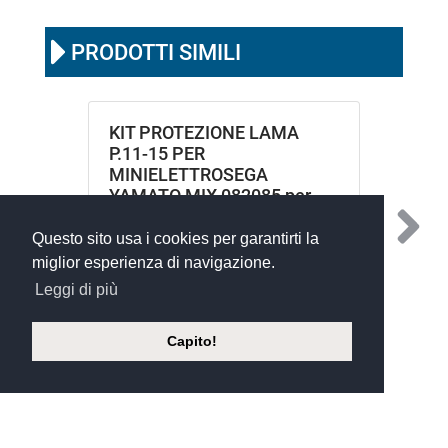
PRODOTTI SIMILI
KIT PROTEZIONE LAMA
P.11-15 PER
MINIELETTROSEGA
YAMATO MIX 082085 per
082085
Questo sito usa i cookies per garantirti la
miglior esperienza di navigazione.
Leggi di più
Capito!
©
Xoftware 2023
- silvio andrighetti s.r.l. a socio unico - Via Isonzo,