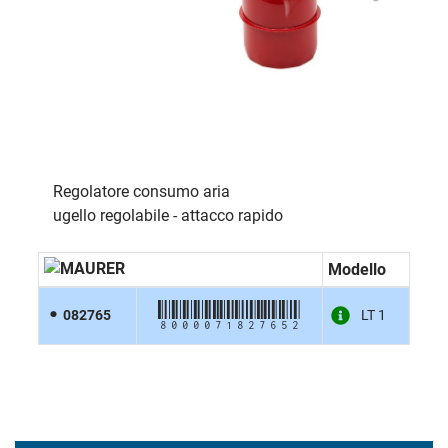
Regolatore consumo aria
ugello regolabile - attacco rapido
Modello
8000071827652
082765
LT 1