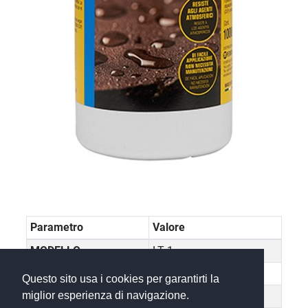
Parametro
Valore
MODELLO
LT 1
VUOTODESC
1000 ml
Questo sito usa i cookies per garantirti la
CONFEZIONESCATOLA
12
miglior esperienza di navigazione.